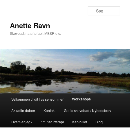
Søg
Anette Ravn
Skovbad, naturterapi, MBSR etc.
Hovedmenu
Workshops
Velkommen til dit livs sensommer
Fortsæt
Aktuelle datoer
Kontakt
Gratis skovebad / Nyhedsbrev
til
Hvem er jeg?
1:1 naturterapi
Køb billet
Blog
primært