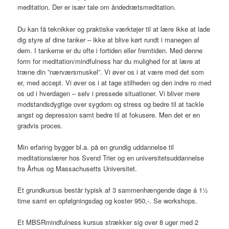
meditation. Der er især tale om åndedrætsmeditation.
Du kan få teknikker og praktiske værktøjer til at lære ikke at lade
dig styre af dine tanker – ikke at blive kørt rundt i manegen af
dem. I tankerne er du ofte i fortiden eller fremtiden. Med denne
form for meditation/mindfulness har du mulighed for at lære at
træne din ”nærværsmuskel”. Vi øver os i at være med det som
er, med accept. Vi øver os i at tage stilheden og den indre ro med
os ud i hverdagen – selv i pressede situationer. Vi bliver mere
modstandsdygtige over sygdom og stress og bedre til at tackle
angst og depression samt bedre til at fokusere. Men det er en
gradvis proces.
Min erfaring bygger bl.a. på en grundig uddannelse til
meditationslærer hos Svend Trier og en universitetsuddannelse
fra Århus og Massachusetts Universitet.
Et grundkursus består typisk af 3 sammenhængende dage á 1½
time samt en opfølgningsdag og koster 950,-. Se workshops.
Et MBSRmindfulness kursus strækker sig over 8 uger med 2