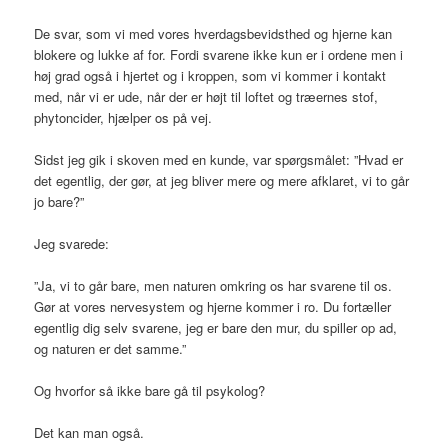
De svar, som vi med vores hverdagsbevidsthed og hjerne kan
blokere og lukke af for. Fordi svarene ikke kun er i ordene men i
høj grad også i hjertet og i kroppen, som vi kommer i kontakt
med, når vi er ude, når der er højt til loftet og træernes stof,
phytoncider, hjælper os på vej.
Sidst jeg gik i skoven med en kunde, var spørgsmålet: ”Hvad er
det egentlig, der gør, at jeg bliver mere og mere afklaret, vi to går
jo bare?”
Jeg svarede:
”Ja, vi to går bare, men naturen omkring os har svarene til os.
Gør at vores nervesystem og hjerne kommer i ro. Du fortæller
egentlig dig selv svarene, jeg er bare den mur, du spiller op ad,
og naturen er det samme.”
Og hvorfor så ikke bare gå til psykolog?
Det kan man også.