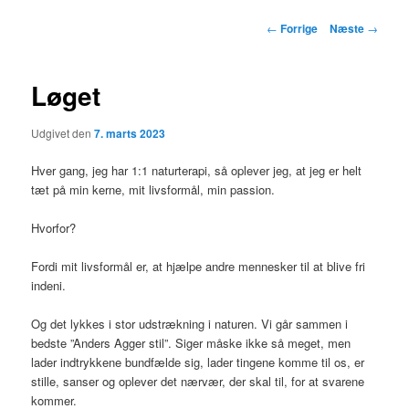
indhold
Indlægsnavigation
←
Forrige
Næste
→
Løget
Udgivet den
7. marts 2023
Hver gang, jeg har 1:1 naturterapi, så oplever jeg, at jeg er helt
tæt på min kerne, mit livsformål, min passion.
Hvorfor?
Fordi mit livsformål er, at hjælpe andre mennesker til at blive fri
indeni.
Og det lykkes i stor udstrækning i naturen. Vi går sammen i
bedste ”Anders Agger stil”. Siger måske ikke så meget, men
lader indtrykkene bundfælde sig, lader tingene komme til os, er
stille, sanser og oplever det nærvær, der skal til, for at svarene
kommer.