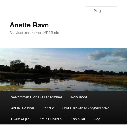
Søg
Anette Ravn
Skovbad, naturterapi, MBSR etc.
Hovedmenu
Velkommen til dit livs sensommer
Workshops
Fortsæt
Aktuelle datoer
Kontakt
Gratis skovebad / Nyhedsbrev
til
Hvem er jeg?
1:1 naturterapi
Køb billet
Blog
primært