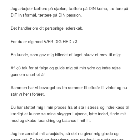
Jeg arbejder tættere på sjælen, tættere på DIN kerne, tættere på
DIT livsformål, tættere på DIN passion.
Det handler om dit personlige lederskab.
For du er dig med VÆR-DIG-HED <3
En kunde, som gav mig billedet af løget skrev et brev til mig:
Af <3 tak for at følge og guide mig på min ydre og indre rejse
gennem snart et år.
Sammen har vi bevæget os fra sommer til efterår til vinter og nu
står vi her i foråret.
Du har støttet mig i min proces fra at stå i stress og indre kaos til
kærligt at kunne se mine skygger i øjnene, lytte indad, finde mit
mod og skabe forandring og balance i mit lit.
Jeg har ændret mit arbejdsliv, så det nu giver mig glæde og
overskud. En konkret forandring, som jeg før ikke turde tro var